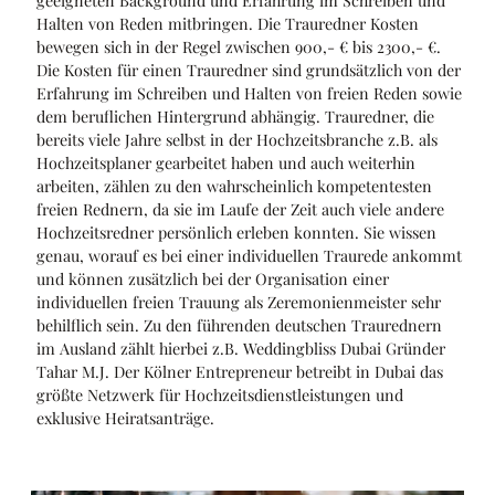
geeigneten Background und Erfahrung im Schreiben und
Halten von Reden mitbringen. Die Trauredner Kosten
bewegen sich in der Regel zwischen 900,- € bis 2300,- €.
Die Kosten für einen Trauredner sind grundsätzlich von der
Erfahrung im Schreiben und Halten von freien Reden sowie
dem beruflichen Hintergrund abhängig. Trauredner, die
bereits viele Jahre selbst in der Hochzeitsbranche z.B. als
Hochzeitsplaner gearbeitet haben und auch weiterhin
arbeiten, zählen zu den wahrscheinlich kompetentesten
freien Rednern, da sie im Laufe der Zeit auch viele andere
Hochzeitsredner persönlich erleben konnten. Sie wissen
genau, worauf es bei einer individuellen Traurede ankommt
und können zusätzlich bei der Organisation einer
individuellen freien Trauung als Zeremonienmeister sehr
behilflich sein. Zu den führenden deutschen Traurednern
im Ausland zählt hierbei z.B. Weddingbliss Dubai Gründer
Tahar M.J. Der Kölner Entrepreneur betreibt in Dubai das
größte Netzwerk für Hochzeitsdienstleistungen und
exklusive Heiratsanträge.