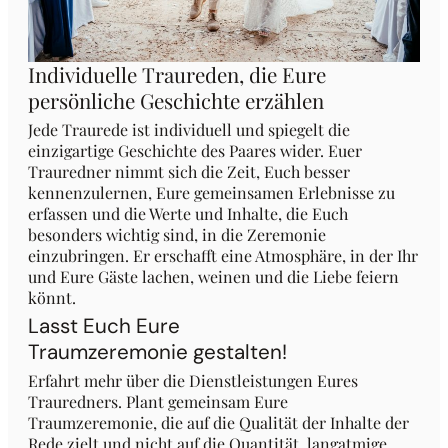
Individuelle Traureden, die Eure
persönliche Geschichte erzählen
Jede Traurede ist individuell und spiegelt die
einzigartige Geschichte des Paares wider. Euer
Trauredner nimmt sich die Zeit, Euch besser
kennenzulernen, Eure gemeinsamen Erlebnisse zu
erfassen und die Werte und Inhalte, die Euch
besonders wichtig sind, in die Zeremonie
einzubringen. Er erschafft eine Atmosphäre, in der Ihr
und Eure Gäste lachen, weinen und die Liebe feiern
könnt.
Lasst Euch Eure
Traumzeremonie gestalten!
Erfahrt mehr über die Dienstleistungen Eures
Trauredners. Plant gemeinsam Eure
Traumzeremonie, die auf die Qualität der Inhalte der
Rede zielt und nicht auf die Quantität, langatmige