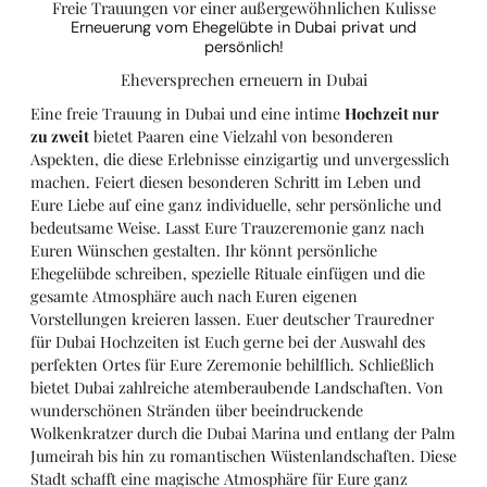
Freie Trauungen vor einer außergewöhnlichen Kulisse
Erneuerung vom Ehegelübte in Dubai privat und
persönlich!
Eheversprechen erneuern in Dubai
Eine freie Trauung in Dubai und eine intime
Hochzeit nur
zu zweit
bietet Paaren eine Vielzahl von besonderen
Aspekten, die diese Erlebnisse einzigartig und unvergesslich
machen. Feiert diesen besonderen Schritt im Leben und
Eure Liebe auf eine ganz individuelle, sehr persönliche und
bedeutsame Weise. Lasst Eure Trauzeremonie ganz nach
Euren Wünschen gestalten. Ihr könnt persönliche
Ehegelübde schreiben, spezielle Rituale einfügen und die
gesamte Atmosphäre auch nach Euren eigenen
Vorstellungen kreieren lassen. Euer deutscher Trauredner
für Dubai Hochzeiten ist Euch gerne bei der Auswahl des
perfekten Ortes für Eure Zeremonie behilflich. Schließlich
bietet Dubai zahlreiche atemberaubende Landschaften. Von
wunderschönen Stränden über beeindruckende
Wolkenkratzer durch die Dubai Marina und entlang der Palm
Jumeirah bis hin zu romantischen Wüstenlandschaften. Diese
Stadt schafft eine magische Atmosphäre für Eure ganz