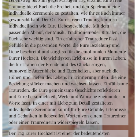
Lebensweg bis zum gegenwärtigen Tag erzählt. Eine freie
Trauung bietet Euch die Freiheit und den Spielraum eine
individuelle Zeremonie zu gestalten, wie Ihr es Euch immer
gewünscht habt. Der Ort Eurer freien Trauung kann so
individuell sein wie Eure Liebesgeschichte. Mit dem
passenden Ablauf, der Musik, Traditionen oder Ritualen, die
Euch sehr wichtig sind. Ein erfahrener Trauredner fasst
Gefühle in die passenden Worte, die Eure Beziehung und
Liebe beschreibt und sorgt so für die emotionalen Momente
Eurer Hochzeit. Die wichtigsten Erlebnisse in Eurem Leben,
die für Tränen der Freude und des Glücks sorgen,
humorvolle Augenblicke und Eigenheiten, aber auch die
Höhen und Tiefen des Lebens in Erinnerung rufen, die eine
Beziehung stärker machen und wachsen lassen. Einfühlsame
Traureden, die Eure gemeinsame Geschichte reflektieren
und Eure Persönlichkeit, Werte und Wünsche zueinander in
Worte fasst. In einer mit Liebe zum Detail gestalteten
individuellen Zeremonie könnt Ihr Eure Gefühle, Erlebnisse
und Gedanken in liebevollen Worten von einem Trauredner
oder einer Traurednerin widerspiegeln lassen.
Der Tag Eurer Hochzeit ist einer der bedeutendsten