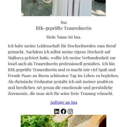
Ina
IHK-geprüfte Traurednerin
Mein Name ist Ina.
Ich habe meine Leidenschaft für Hochzeitsreden zum Beruf
gemacht. Nachdem ich selbst meine eigene Hochzeit auf
Mallorca gefeiert hatte, wollte ich meine Verbundenheit zur
Insel auch als Traurednerin professionell gestalten. Ich bin
IHK geprüfte Traurednerin
und es macht mir viel Spaß und
Freude Paare an ihrem schönsten Tag im Leben zu begleiten.
Als rheinische Frohnatur gestalte ich mit meiner positiven
und herzlichen Art genau die emotionale und persönliche
Zeremonie, die man sich für seine freie Trauung wünscht.
Anfrage an Ina
LinkedIn
Facebook
Instagram