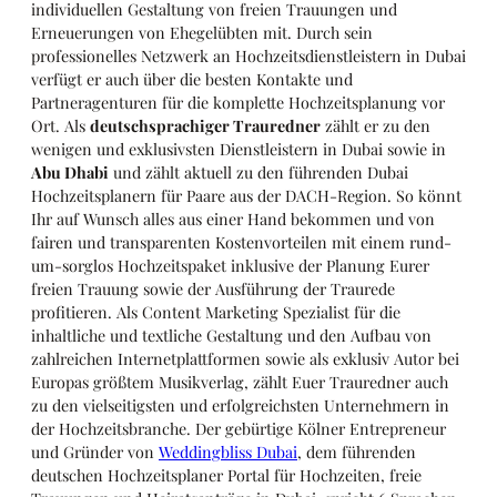
individuellen Gestaltung von freien Trauungen und
Erneuerungen von Ehegelübten mit. Durch sein
professionelles Netzwerk an Hochzeitsdienstleistern in Dubai
verfügt er auch über die besten Kontakte und
Partneragenturen für die komplette Hochzeitsplanung vor
Ort. Als
deutschsprachiger Trauredner
zählt er zu den
wenigen und exklusivsten Dienstleistern in Dubai sowie in
Abu Dhabi
und zählt aktuell zu den führenden Dubai
Hochzeitsplanern für Paare aus der DACH-Region. So könnt
Ihr auf Wunsch alles aus einer Hand bekommen und von
fairen und transparenten Kostenvorteilen mit einem rund-
um-sorglos Hochzeitspaket inklusive der Planung Eurer
freien Trauung sowie der Ausführung der Traurede
profitieren. Als Content Marketing Spezialist für die
inhaltliche und textliche Gestaltung und den Aufbau von
zahlreichen Internetplattformen sowie als exklusiv Autor bei
Europas größtem Musikverlag, zählt Euer Trauredner auch
zu den vielseitigsten und erfolgreichsten Unternehmern in
der Hochzeitsbranche. Der gebürtige Kölner Entrepreneur
und Gründer von
Weddingbliss Dubai
, dem führenden
deutschen Hochzeitsplaner Portal für Hochzeiten, freie